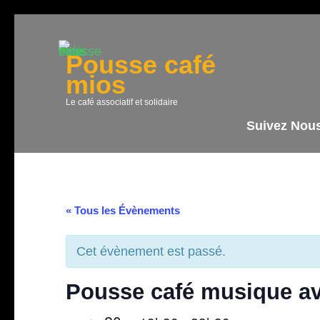
Aller
au
Pousse café
contenu
mios
(Pressez
Entrée)
Le café associatif et solidaire
Suivez Nou
« Tous les Évènements
Cet évènement est passé.
Pousse café musique av