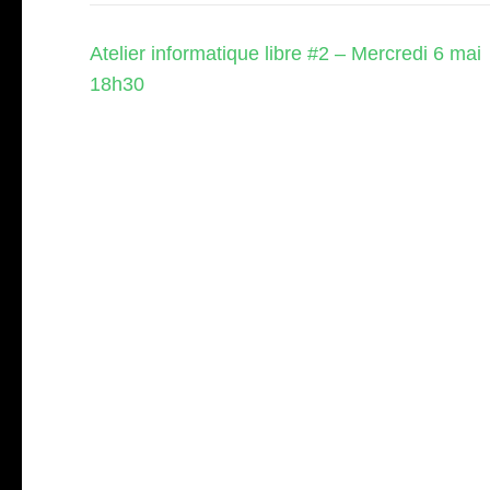
Navigation
Atelier informatique libre #2 – Mercredi 6 mai
de
18h30
l’article