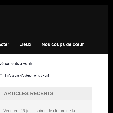
cter
Lieux
Nos coups de cœur
vènements à venir
Il n’y a pas d’évènements à venir.
tice
ARTICLES RÉCENTS
Vendredi 26 juin : soirée de clôture de la