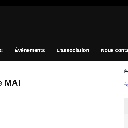
s!
Évènements
L’association
Nous conta
É
e MAI
No