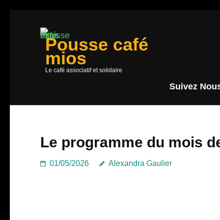
Aller
au
Pousse café
contenu
mios
(Pressez
Entrée)
Le café associatif et solidaire
Suivez Nou
Le programme du mois d
01/05/2026
Alexandra Gaulier