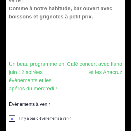
verre !
Comme à notre habitude, bar ouvert avec
boissons et grignotes à petit prix.
Navigation
Un beau programme en
Café concert avec Ilano
de
juin : 2 soirées
et les Anacruz
l’article
évènements et les
apéros du mercredi !
Évènements à venir
Il n’y a pas d’évènements à venir.
Notice