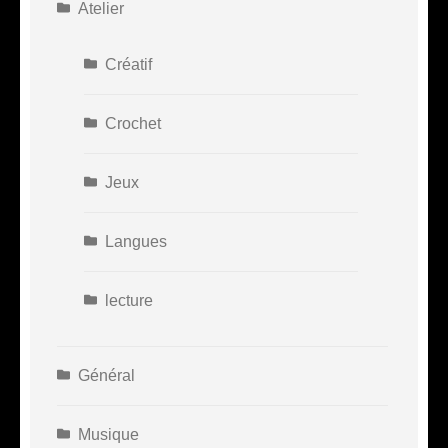
Atelier
Créatif
Crochet
Jeux
Langues
lecture
Général
Musique