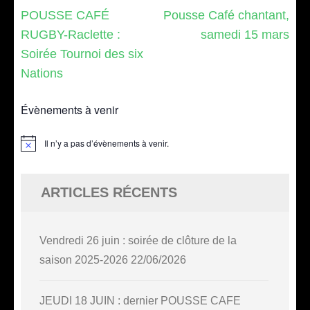
Navigation
POUSSE CAFÉ
Pousse Café chantant,
de
RUGBY-Raclette :
samedi 15 mars
l’article
Soirée Tournoi des six
Nations
Évènements à venir
Il n’y a pas d’évènements à venir.
Notice
ARTICLES RÉCENTS
Vendredi 26 juin : soirée de clôture de la
saison 2025-2026
22/06/2026
JEUDI 18 JUIN : dernier POUSSE CAFE