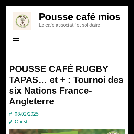
Aller
Pousse café mios
au
Le café associatif et solidaire
contenu
(Pressez
Entrée)
POUSSE CAFÉ RUGBY
TAPAS… et + : Tournoi des
six Nations France-
Angleterre
08/02/2025
Christ